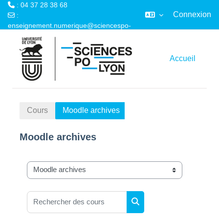
: 04 37 28 38 68
Connexion
:
enseignement.numerique@sciencespo-
Passer au contenu principal
lyon.fr
Accueil
Cours
Moodle archives
Moodle archives
Catégories de cours
Rechercher des cours
Rechercher des cours