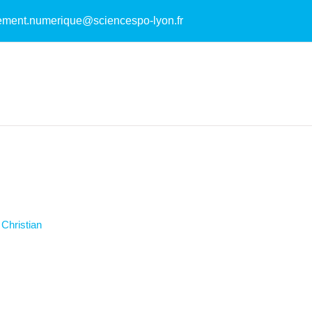
ement.numerique@sciencespo-lyon.fr
Christian