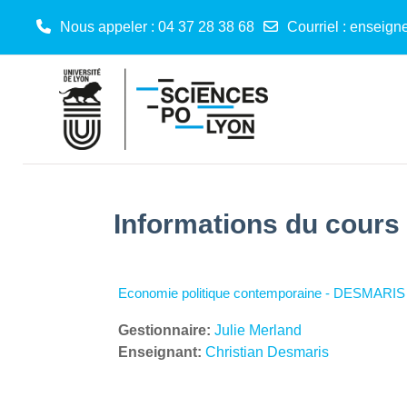
Nous appeler
: 04 37 28 38 68
Courriel
:
enseign
Passer au contenu principal
Informations du cours
Economie politique contemporaine - DESMARIS 
Gestionnaire:
Julie Merland
Enseignant:
Christian Desmaris